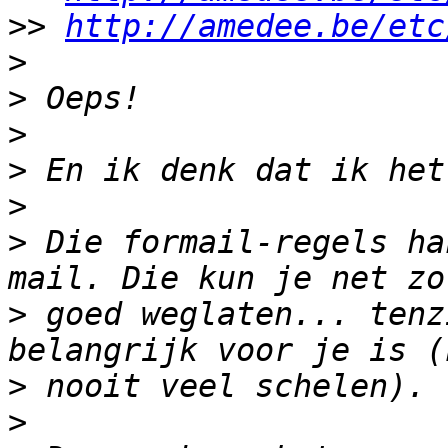
>>
http://amedee.be/etc
>
>
>
>
>
>
 Die formail-regels ha
>
 goed weglaten... tenz
>
>