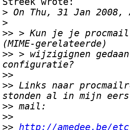
Streek wrote:

>
>
>>
 > Kun je je procmail
>>
 > wijzigignen gedaan
>>
>>
 Links naar procmailr
>>
>>
>>
http://amedee.be/etc