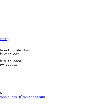
uteur ]
hreef guido dom:

b.:

%20ubuntu-nl%20canoscan
>
