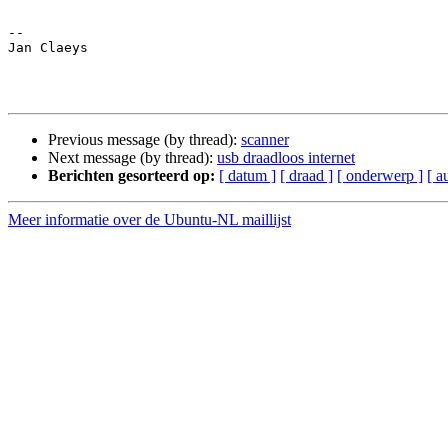
-- 

Jan Claeys

Previous message (by thread):
scanner
Next message (by thread):
usb draadloos internet
Berichten gesorteerd op:
[ datum ]
[ draad ]
[ onderwerp ]
[ a
Meer informatie over de Ubuntu-NL maillijst