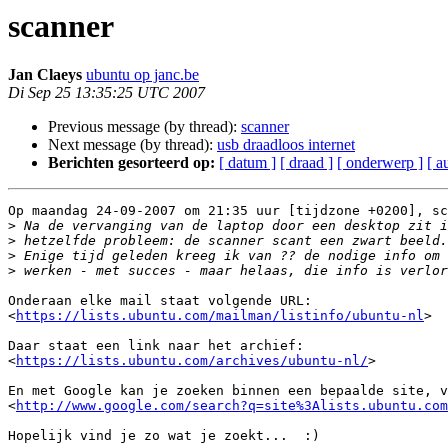
scanner
Jan Claeys
ubuntu op janc.be
Di Sep 25 13:35:25 UTC 2007
Previous message (by thread):
scanner
Next message (by thread):
usb draadloos internet
Berichten gesorteerd op:
[ datum ]
[ draad ]
[ onderwerp ]
[ a
Op maandag 24-09-2007 om 21:35 uur [tijdzone +0200], sc
>
>
>
>
Onderaan elke mail staat volgende URL:

<
https://lists.ubuntu.com/mailman/listinfo/ubuntu-nl
>

Daar staat een link naar het archief:

<
https://lists.ubuntu.com/archives/ubuntu-nl/
>

En met Google kan je zoeken binnen een bepaalde site, v
<
http://www.google.com/search?q=site%3Alists.ubuntu.com
Hopelijk vind je zo wat je zoekt...  :)
