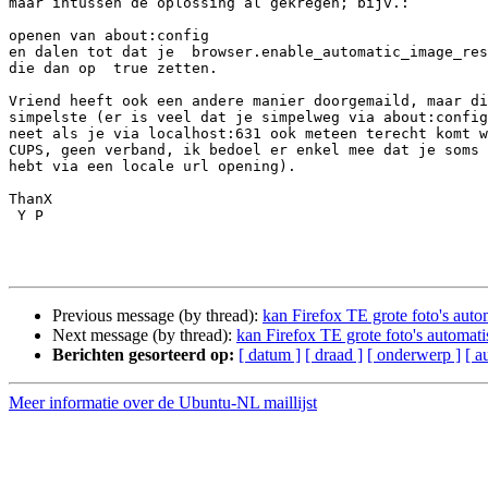
maar intussen de oplossing al gekregen; bijv.:

openen van about:config

en dalen tot dat je  browser.enable_automatic_image_res
die dan op  true zetten.

Vriend heeft ook een andere manier doorgemaild, maar di
simpelste (er is veel dat je simpelweg via about:config
neet als je via localhost:631 ook meteen terecht komt w
CUPS, geen verband, ik bedoel er enkel mee dat je soms 
hebt via een locale url opening).

ThanX

 Y P 

Previous message (by thread):
kan Firefox TE grote foto's auto
Next message (by thread):
kan Firefox TE grote foto's automati
Berichten gesorteerd op:
[ datum ]
[ draad ]
[ onderwerp ]
[ a
Meer informatie over de Ubuntu-NL maillijst