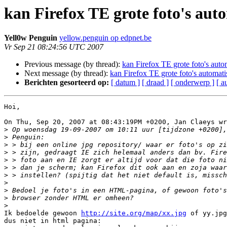
kan Firefox TE grote foto's auto
Yell0w Penguin
yellow.penguin op edpnet.be
Vr Sep 21 08:24:56 UTC 2007
Previous message (by thread):
kan Firefox TE grote foto's auto
Next message (by thread):
kan Firefox TE grote foto's automati
Berichten gesorteerd op:
[ datum ]
[ draad ]
[ onderwerp ]
[ a
Hoi,

On Thu, Sep 20, 2007 at 08:43:19PM +0200, Jan Claeys wr
>
>
>
>
>
>
>
>
>
>
>
Ik bedoelde gewoon 
http://site.org/map/xx.jpg
 of yy.jpg
dus niet in html pagina:
