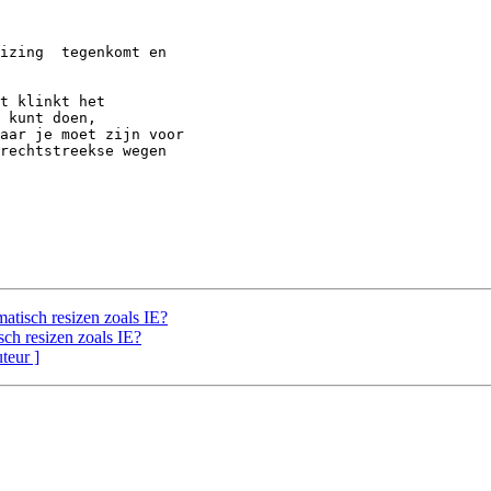
izing  tegenkomt en

t klinkt het

 kunt doen,

aar je moet zijn voor

rechtstreekse wegen

matisch resizen zoals IE?
sch resizen zoals IE?
uteur ]