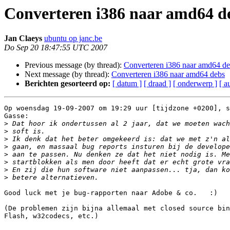
Converteren i386 naar amd64 d
Jan Claeys
ubuntu op janc.be
Do Sep 20 18:47:55 UTC 2007
Previous message (by thread):
Converteren i386 naar amd64 d
Next message (by thread):
Converteren i386 naar amd64 debs
Berichten gesorteerd op:
[ datum ]
[ draad ]
[ onderwerp ]
[ a
Op woensdag 19-09-2007 om 19:29 uur [tijdzone +0200], s
Gasse:

>
>
>
>
>
>
>
>
Good luck met je bug-rapporten naar Adobe & co.   :)

(De problemen zijn bijna allemaal met closed source bin
Flash, w32codecs, etc.)
