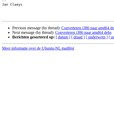
-- 

Jan Claeys

Previous message (by thread):
Converteren i386 naar amd64 d
Next message (by thread):
Converteren i386 naar amd64 debs
Berichten gesorteerd op:
[ datum ]
[ draad ]
[ onderwerp ]
[ a
Meer informatie over de Ubuntu-NL maillijst