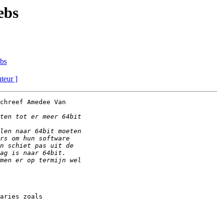
ebs
ebs
uteur ]
chreef Amedee Van

aries zoals
