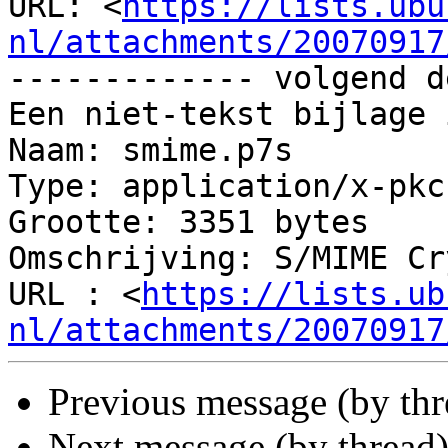
URL: <
https://lists.ubu
nl/attachments/20070917
------------- volgend d
Een niet-tekst bijlage 
Naam: smime.p7s

Type: application/x-pkc
Grootte: 3351 bytes

Omschrijving: S/MIME Cr
URL : <
https://lists.ub
nl/attachments/20070917
Previous message (by th
Next message (by thread