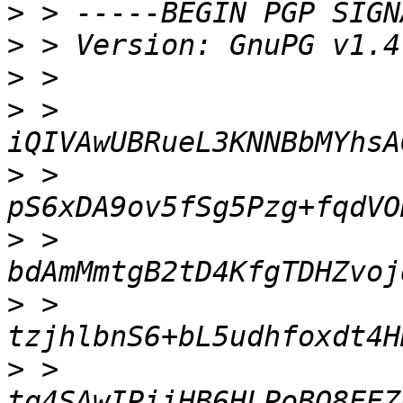
>
>
>
>
 > 
>
 > 
>
 > 
>
 > 
>
 > 