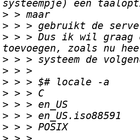
>
>
>
 > > Dus ik wil graag 
>
>
>
>
>
>
>
>