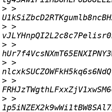
>
 > 
>
 > 
>
 > 
>
 > 
>
 > 
>
 > 