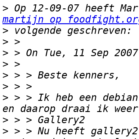
>
martijn op foodfight.or
>
>
>
>
>
>
>
 > > Ik heb een debian
>
>
 > > Nu heeft gallery2