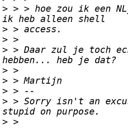
>
 > > hoe zou ik een NL_
>
>
>
 > Daar zul je toch ec
>
>
>
>
 > Sorry isn't an excu
>