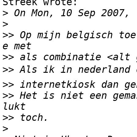
Streek wrote:

>
>
>>
 Op mijn belgisch toe
>>
>>
>>
>>
 Het is niet een gema
>>
>