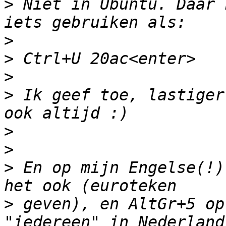
>
 Niet in Ubuntu. Daar 
>
>
>
>
 Ik geef toe, lastiger
>
>
>
 En op mijn Engelse(!)
>
 geven), en AltGr+5 op