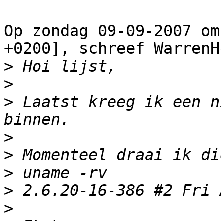
Op zondag 09-09-2007 om
+0200], schreef WarrenHe
>
>
>
 Laatst kreeg ik een n
>
>
>
>
>