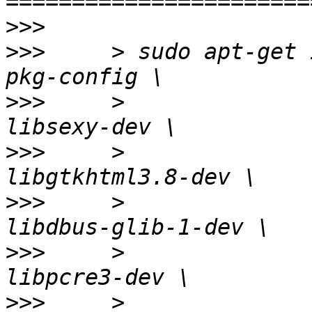
>>>
>>>
     > sudo apt-get 
>>>
     >              
>>>
     >              
>>>
     >              
>>>
     >              
>>>
     >              