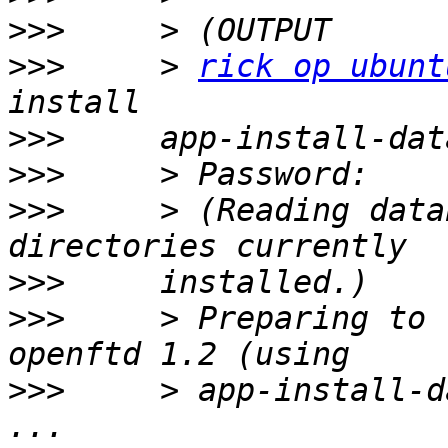
>>>
>>>
     > 
rick op ubunt
>>>
>>>
>>>
     > (Reading data
>>>
>>>
     > Preparing to 
>>>
     > app-install-d