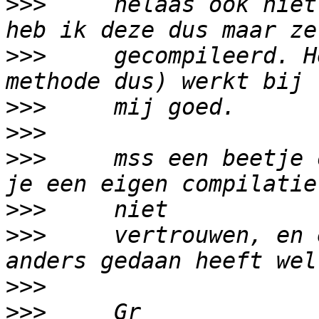
>>>
     helaas ook niet
>>>
     gecompileerd. H
>>>
>>>
>>>
     mss een beetje 
>>>
>>>
     vertrouwen, en 
>>>
>>>