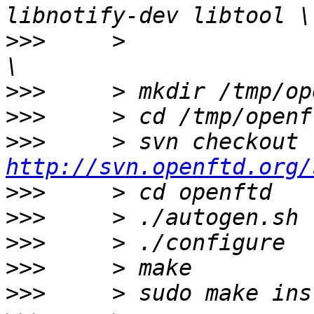
>>>
     >              
>>>
>>>
>>>
     > svn checkout 
http://svn.openftd.org/
>>>
>>>
>>>
>>>
>>>