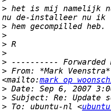
>
 het is mij namelijk n
>
>
>
>
>
>
 From: *Mark Veenstra*
<mailto:
mark op woonsch
>
>
>
 To: ubuntu-nl <
ubuntu