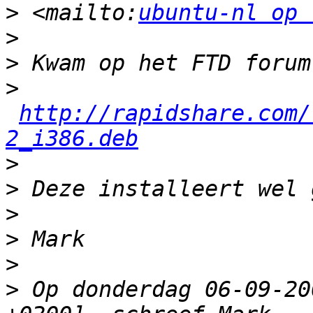
>
 <mailto:
ubuntu-nl op 
>
>
>
http://rapidshare.com/
2_i386.deb
>
>
>
>
>
>
 Op donderdag 06-09-20