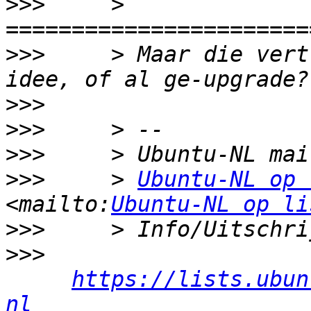
>>>
     > 
>>>
     > Maar die vert
>>>
>>>
>>>
>>>
     > 
Ubuntu-NL op 
<mailto:
Ubuntu-NL op li
>>>
>>>
https://lists.ubun
nl