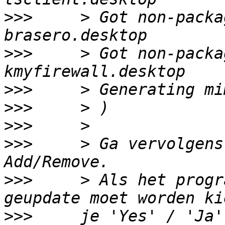
>>>
     > Got non-packa
>>>
     > Got non-packa
>>>
>>>
>>>
>>>
     > Ga vervolgens
>>>
     > Als het progr
>>>