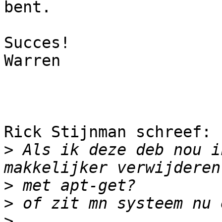
bent.

Succes!

Warren

Rick Stijnman schreef:

>
 Als ik deze deb nou i
>
>
>