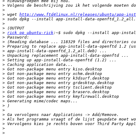
>
>
>
>
 wget 
http://www.ftd4linux.nl/releases/ubuntu/app-inst
>
>
>
>
rick op ubuntu-rick
>
>
>
>
>
>
>
>
>
>
>
>
>
>
>
>
>
>
>
>
>
>