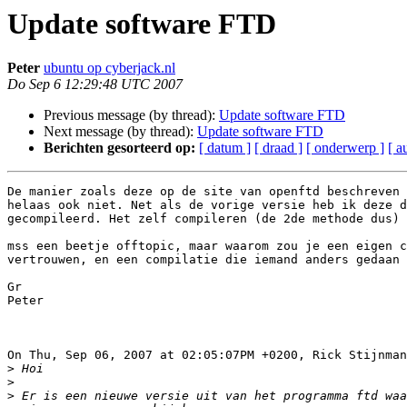
Update software FTD
Peter
ubuntu op cyberjack.nl
Do Sep 6 12:29:48 UTC 2007
Previous message (by thread):
Update software FTD
Next message (by thread):
Update software FTD
Berichten gesorteerd op:
[ datum ]
[ draad ]
[ onderwerp ]
[ a
De manier zoals deze op de site van openftd beschreven 
helaas ook niet. Net als de vorige versie heb ik deze d
gecompileerd. Het zelf compileren (de 2de methode dus) 
mss een beetje offtopic, maar waarom zou je een eigen c
vertrouwen, en een compilatie die iemand anders gedaan 
Gr

Peter

On Thu, Sep 06, 2007 at 02:05:07PM +0200, Rick Stijnman
>
>
>