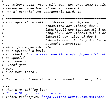
>
>
>
>
>
>
>
>
>
>
>
>
>
>
>
>
 svn checkout 
http://svn.openftd.org/svn/openftd/trunk
>
>
>
>
>
>
>
>
>
>
Ubuntu-NL op lists.ubuntu.com
>
 Info/Uitschrijven: 
https://lists.ubuntu.com/mailman/l