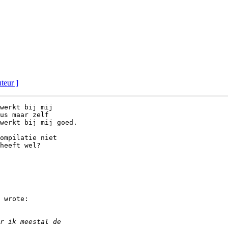
uteur ]
werkt bij mij

us maar zelf

werkt bij mij goed.

ompilatie niet

heeft wel?

 wrote:
