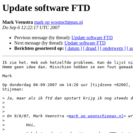
Update software FTD
Mark Veenstra
mark op woonschippax.nl
Do Sep 6 12:22:17 UTC 2007
Previous message (by thread):
Update software FTD
Next message (by thread):
Update software FTD
Berichten gesorteerd op:
[ datum ]
[ draad ]
[ onderwerp ]
[ a
Ik zie het. Heb ook hetzelfde probleem. Kan de lijst ni
Hmmm geen idee dan. Misschien hebben ze een fout gemaak
Mark

Op donderdag 06-09-2007 om 14:20 uur [tijdzone +0200], 
Stijnman:

>
>
>
>
>
 On 9/6/07, Mark Veenstra <
mark op woonschippax.nl
>
>
>