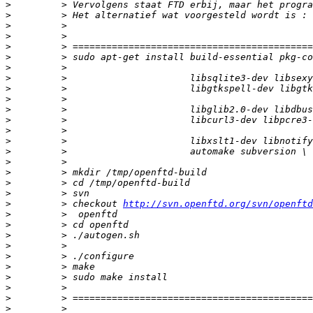
>
>
>
>
>
>
>
>
>
>
>
>
>
>
>
>
>
>
>
>
         > checkout 
http://svn.openftd.org/svn/openftd
>
>
>
>
>
>
>
>
>
>