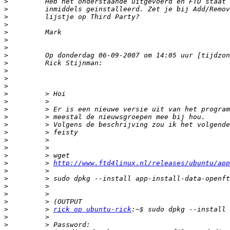
>
>
>
>
>
>
>
>
>
>
>
>
>
>
>
>
>
>
>
>
>
>
         > 
http://www.ftd4linux.nl/releases/ubuntu/app
>
>
>
>
>
>
         > 
rick op ubuntu-rick
>
>