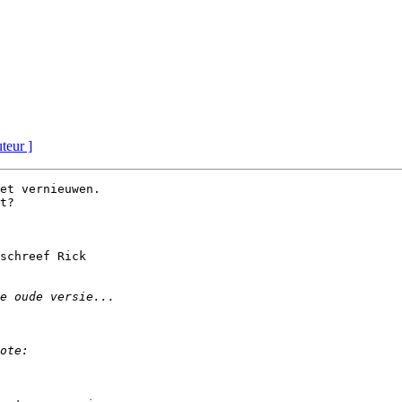
uteur ]
et vernieuwen.

t?

schreef Rick
