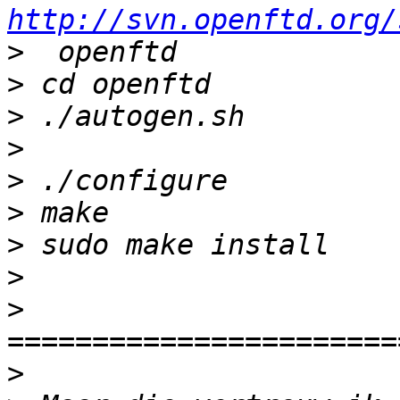
http://svn.openftd.org/
>
>
>
>
>
>
>
>
>
>