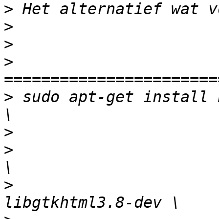
>
>
>
>
>
 sudo apt-get install 
>
>
                      
>
                      