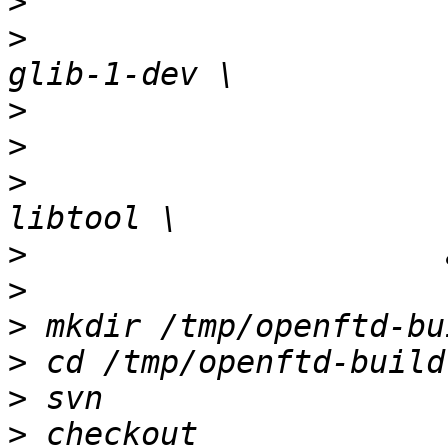
>
>
                      
>
>
>
                      
>
>
>
>
>
>
 checkout 