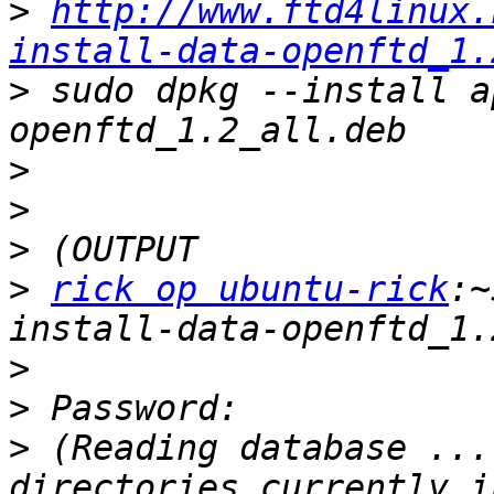
>
http://www.ftd4linux.
install-data-openftd_1.
>
 sudo dpkg --install a
>
>
>
>
rick op ubuntu-rick
:~
>
>
>
 (Reading database ...