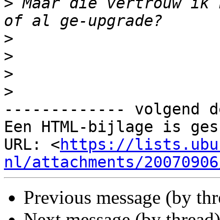
>
 Maar die vertrouw ik 
>
>
>
>
------------- volgend d
Een HTML-bijlage is ges
URL: <
https://lists.ubu
nl/attachments/20070906
Previous message (by th
Next message (by thread