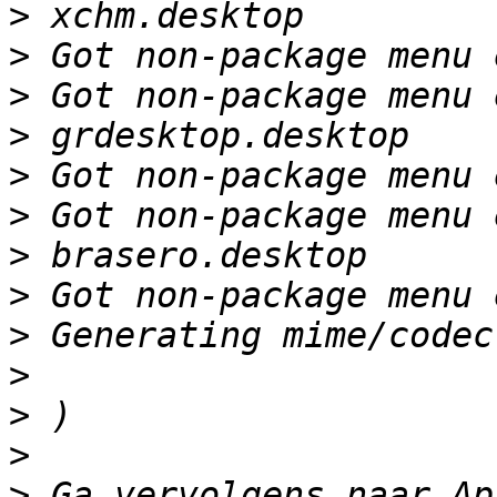
>
>
>
>
>
>
>
>
>
>
>
>
>