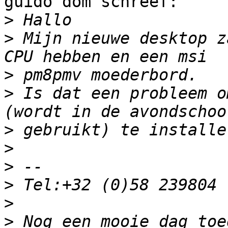
guido dom schreef:

>
>
 Mijn nieuwe desktop z
>
>
 Is dat een probleem o
>
>
>
>
>
>