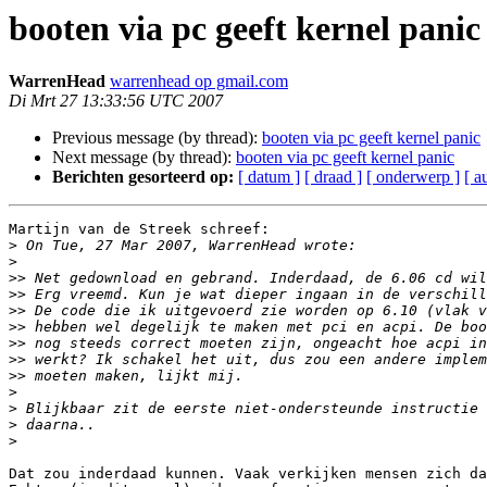
booten via pc geeft kernel panic
WarrenHead
warrenhead op gmail.com
Di Mrt 27 13:33:56 UTC 2007
Previous message (by thread):
booten via pc geeft kernel panic
Next message (by thread):
booten via pc geeft kernel panic
Berichten gesorteerd op:
[ datum ]
[ draad ]
[ onderwerp ]
[ a
Martijn van de Streek schreef:

>
>
>>
>>
>>
>>
>>
>>
>>
>
>
>
>
Dat zou inderdaad kunnen. Vaak verkijken mensen zich da