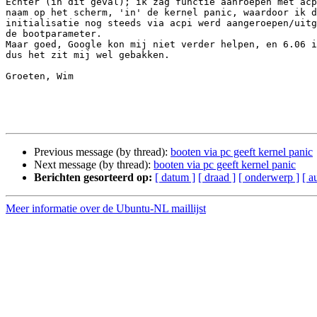
Echter (in dit geval); ik zag functie aanroepen met acp
naam op het scherm, 'in' de kernel panic, waardoor ik d
initialisatie nog steeds via acpi werd aangeroepen/uitg
de bootparameter.

Maar goed, Google kon mij niet verder helpen, en 6.06 i
dus het zit mij wel gebakken.

Groeten, Wim

Previous message (by thread):
booten via pc geeft kernel panic
Next message (by thread):
booten via pc geeft kernel panic
Berichten gesorteerd op:
[ datum ]
[ draad ]
[ onderwerp ]
[ a
Meer informatie over de Ubuntu-NL maillijst