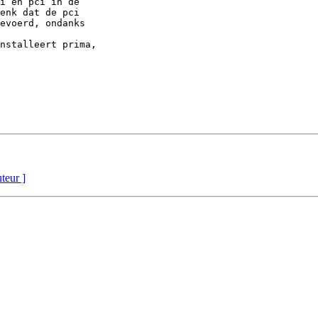
i en pci in de 

enk dat de pci 

evoerd, ondanks 

nstalleert prima, 

uteur ]