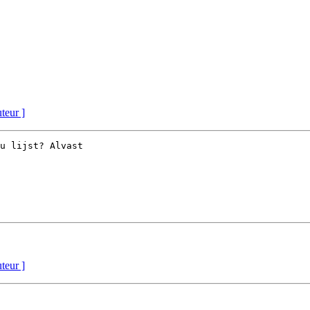
uteur ]
u lijst? Alvast 

uteur ]