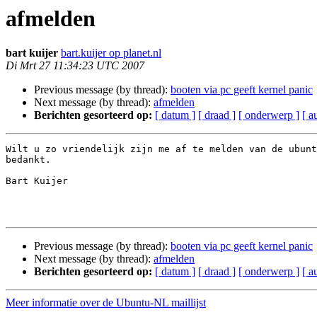
afmelden
bart kuijer
bart.kuijer op planet.nl
Di Mrt 27 11:34:23 UTC 2007
Previous message (by thread):
booten via pc geeft kernel panic
Next message (by thread):
afmelden
Berichten gesorteerd op:
[ datum ]
[ draad ]
[ onderwerp ]
[ a
Wilt u zo vriendelijk zijn me af te melden van de ubunt
bedankt.

Bart Kuijer 

Previous message (by thread):
booten via pc geeft kernel panic
Next message (by thread):
afmelden
Berichten gesorteerd op:
[ datum ]
[ draad ]
[ onderwerp ]
[ a
Meer informatie over de Ubuntu-NL maillijst