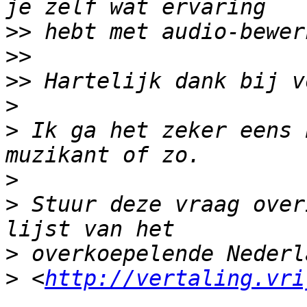
>>
>>
>>
>
>
 Ik ga het zeker eens 
>
>
 Stuur deze vraag over
>
>
 <
http://vertaling.vri