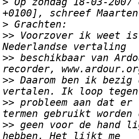
>
 Op zondag 18-03-2007 
>
>>
 Voorzover ik weet is
>>
 beschikbaar van Ardo
>>
 Daarom ben ik bezig 
>>
 probleem aan dat er 
>>
 geen voor de hand li