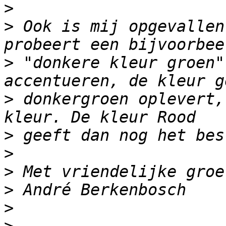
>
>
 Ook is mij opgevallen
>
 "donkere kleur groen"
>
 donkergroen oplevert,
>
>
>
>
>