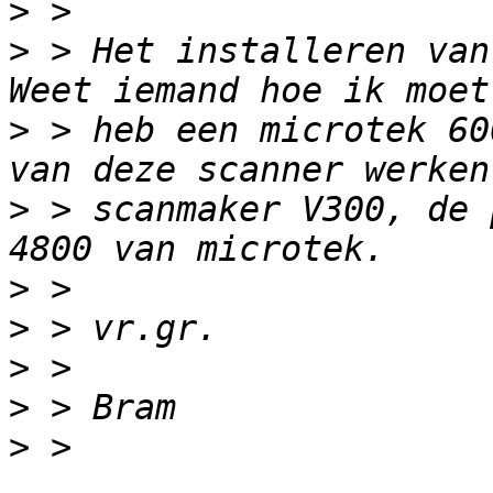
>
>
 > Het installeren van
>
 > heb een microtek 60
>
 > scanmaker V300, de 
>
>
>
>
>