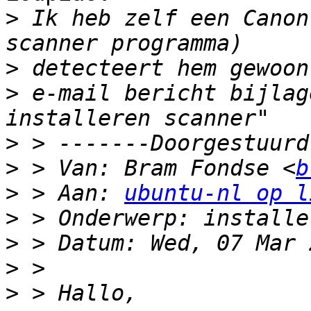
>
 Ik heb zelf een Canon
>
>
 e-mail bericht bijlag
>
>
 > Van: Bram Fondse <
b
>
 > Aan: 
ubuntu-nl op l
>
>
>
>