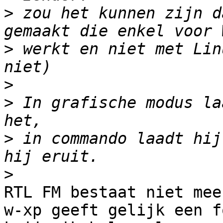
>
 zou het kunnen zijn d
>
 werkt en niet met Lin
>
>
 In grafische modus la
>
 in commando laadt hij
>
RTL FM bestaat niet meer
w-xp geeft gelijk een f