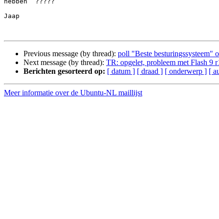
hebben  ?????

Jaap

Previous message (by thread):
poll "Beste besturingssysteem" 
Next message (by thread):
TR: opgelet, probleem met Flash 9 
Berichten gesorteerd op:
[ datum ]
[ draad ]
[ onderwerp ]
[ a
Meer informatie over de Ubuntu-NL maillijst