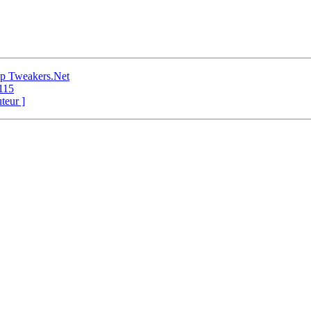
op Tweakers.Net
r115
uteur ]