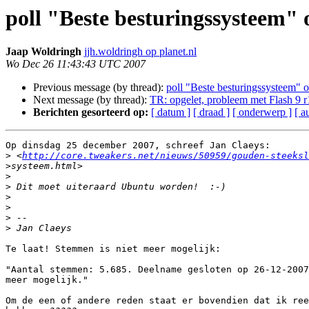
poll "Beste besturingssysteem"
Jaap Woldringh
jjh.woldringh op planet.nl
Wo Dec 26 11:43:43 UTC 2007
Previous message (by thread):
poll "Beste besturingssysteem" 
Next message (by thread):
TR: opgelet, probleem met Flash 9 
Berichten gesorteerd op:
[ datum ]
[ draad ]
[ onderwerp ]
[ a
Op dinsdag 25 december 2007, schreef Jan Claeys:

>
 <
http://core.tweakers.net/nieuws/50959/gouden-steeksl
>
>
>
>
>
>
>
Te laat! Stemmen is niet meer mogelijk:

"Aantal stemmen: 5.685. Deelname gesloten op 26-12-2007
meer mogelijk."

Om de een of andere reden staat er bovendien dat ik ree