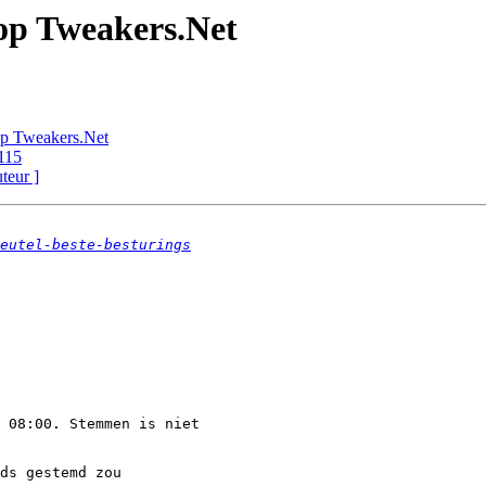
 op Tweakers.Net
op Tweakers.Net
r115
uteur ]
eutel-beste-besturings
 08:00. Stemmen is niet 

ds gestemd zou 
