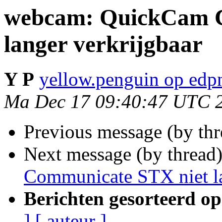
webcam: QuickCam C
langer verkrijgbaar
Y P
yellow.penguin op edp
Ma Dec 17 09:40:47 UTC 
Previous message (by th
Next message (by thread
Communicate STX niet la
Berichten gesorteerd op
]
[ auteur ]