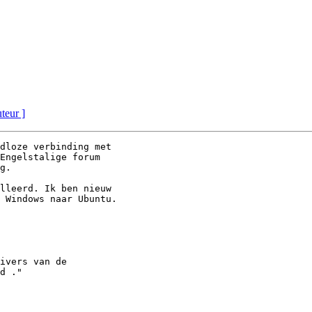
uteur ]
dloze verbinding met 

Engelstalige forum 

g.

lleerd. Ik ben nieuw 

 Windows naar Ubuntu.

ivers van de 

d ."
