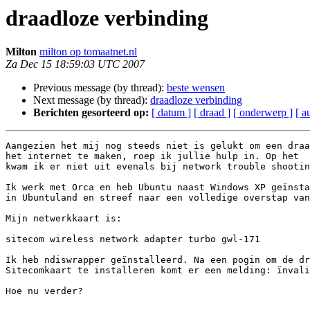
draadloze verbinding
Milton
milton op tomaatnet.nl
Za Dec 15 18:59:03 UTC 2007
Previous message (by thread):
beste wensen
Next message (by thread):
draadloze verbinding
Berichten gesorteerd op:
[ datum ]
[ draad ]
[ onderwerp ]
[ a
Aangezien het mij nog steeds niet is gelukt om een draa
het internet te maken, roep ik jullie hulp in. Op het  
kwam ik er niet uit evenals bij network trouble shootin
Ik werk met Orca en heb Ubuntu naast Windows XP geïnsta
in Ubuntuland en streef naar een volledige overstap van
Mijn netwerkkaart is:

sitecom wireless network adapter turbo gwl-171

Ik heb ndiswrapper geïnstalleerd. Na een pogin om de dr
Sitecomkaart te installeren komt er een melding: ïnvali
Hoe nu verder?
