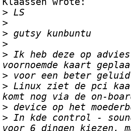
Klaassen wrote:

>
>
>
>
>
 Ik heb deze op advies
>
>
 Linux ziet de pci kaa
>
>
 In kde control - soun