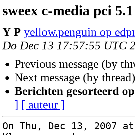
sweex c-media pci 5.1
Y P
yellow.penguin op edp
Do Dec 13 17:57:55 UTC 
Previous message (by th
Next message (by thread
Berichten gesorteerd op
]
[ auteur ]
On Thu, Dec 13, 2007 at