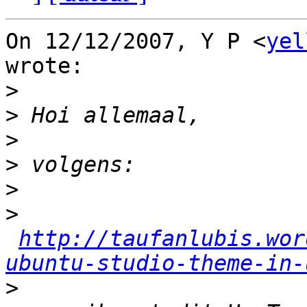
On 12/12/2007, Y P <
yel
wrote:

>
>
>
>
>
>
http://taufanlubis.wor
ubuntu-studio-theme-in-
>