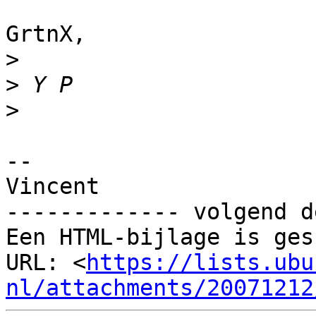
GrtnX,

>
>
>
-- 

Vincent

------------- volgend d
Een HTML-bijlage is ges
URL: <
https://lists.ubu
nl/attachments/20071212