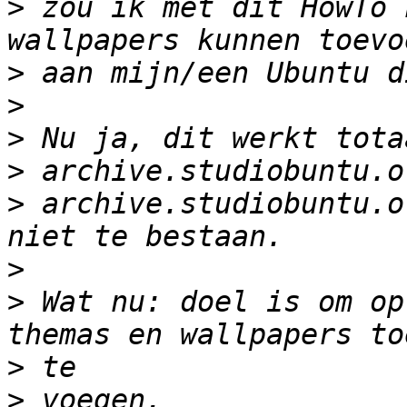
>
 zou ik met dit HowTo 
>
>
>
>
>
 archive.studiobuntu.o
>
>
 Wat nu: doel is om op
>
>