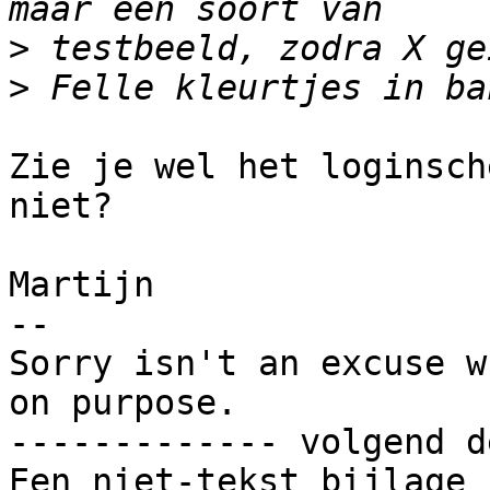
>
>
Zie je wel het loginsch
niet?

Martijn

-- 

Sorry isn't an excuse w
on purpose.

------------- volgend d
Een niet-tekst bijlage 