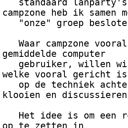
   standaard lanparty's, en op de recentste 
campzone heb ik samen me
   "onze" groep besloten dat dit beter kan.

   Waar campzone vooral gericht is op gamers en de 
gemiddelde computer

   gebruiker, willen wij een lan-event opzetten 
welke vooral gericht is

   op de techniek achter computers, hacken, 
klooien en discussieren
   Het idee is om een redelijk groot outdoor event 
op te zetten in
