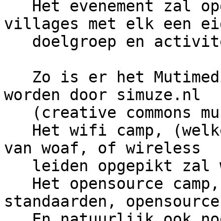
   Het evenement zal opgesplits worden in 4 
villages met elk een eig
   doelgroep en activiteiten,

   Zo is er het Mutimedia camp welke gerunt zal 
worden door simuze.nl

   (creative commons muziek)

   Het wifi camp, (welke hopelijk door de jongens 
van woaf, of wireless

   leiden opgepikt zal worden)

   Het opensource camp, (coding, unixes, linux, 
standaarden, opensource)
   En natuurlijk ook nog een gaming camp waar we 