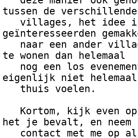
   deze manier ook genoeg cross-talk te krijgen 
tussen de verschillende

   villages, het idee is dat licht-
geïnteresseerden gemakk
   naar een ander village lopen om een lezing bij 
te wonen dan helemaal

   nog een los evenement gaan waar ze zich 
eigenlijk niet helemaal

   thuis voelen.

   Kortom, kijk even op
het je bevalt, en neem

   contact met me op als je iets voor ons wilt 