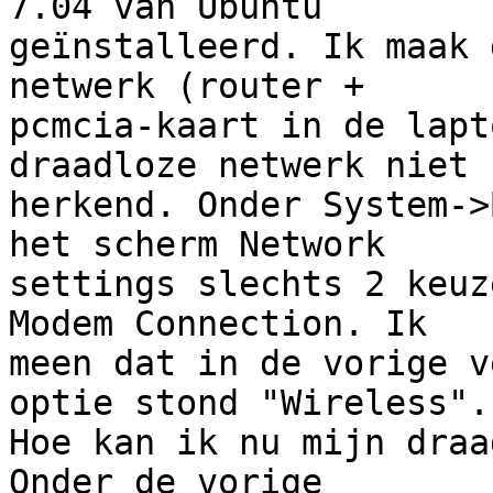
7.04 van Ubuntu 

geïnstalleerd. Ik maak 
netwerk (router + 

pcmcia-kaart in de lapt
draadloze netwerk niet 

herkend. Onder System->
het scherm Network 

settings slechts 2 keuz
Modem Connection. Ik 

meen dat in de vorige v
optie stond "Wireless". 
Hoe kan ik nu mijn draa
Onder de vorige 
