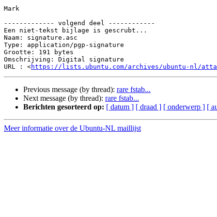
Mark

------------- volgend deel ------------

Een niet-tekst bijlage is gescrubt...

Naam: signature.asc

Type: application/pgp-signature

Grootte: 191 bytes

Omschrijving: Digital signature

URL : <
https://lists.ubuntu.com/archives/ubuntu-nl/atta
Previous message (by thread):
rare fstab...
Next message (by thread):
rare fstab...
Berichten gesorteerd op:
[ datum ]
[ draad ]
[ onderwerp ]
[ a
Meer informatie over de Ubuntu-NL maillijst