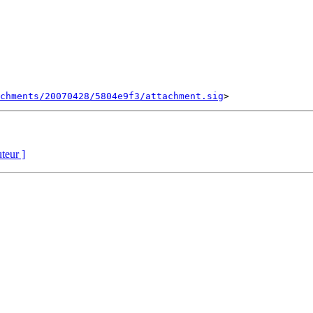
chments/20070428/5804e9f3/attachment.sig
uteur ]