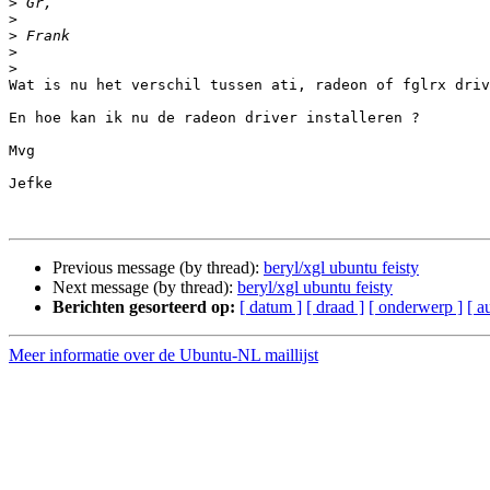
>
>
>
>
>
Wat is nu het verschil tussen ati, radeon of fglrx driv
En hoe kan ik nu de radeon driver installeren ?

Mvg

Jefke

Previous message (by thread):
beryl/xgl ubuntu feisty
Next message (by thread):
beryl/xgl ubuntu feisty
Berichten gesorteerd op:
[ datum ]
[ draad ]
[ onderwerp ]
[ a
Meer informatie over de Ubuntu-NL maillijst