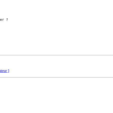
er ?

uteur ]