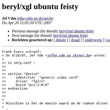
beryl/xgl ubuntu feisty
Jef Vdm
jefke.vdm op skynet.be
Do Apr 26 15:05:39 UTC 2007
Previous message (by thread):
beryl/xgl ubuntu feisty
Next message (by thread):
beryl/xgl ubuntu feisty
Berichten gesorteerd op:
[ datum ]
[ draad ]
[ onderwerp ]
[ a
Frank Evers schreef:

>
 On 4/26/07, Jef Vdm <
jefke.vdm op skynet.be
>
>>
>>
>>
>>
>>
>>
>>
>>
>>
>>
>
>
>