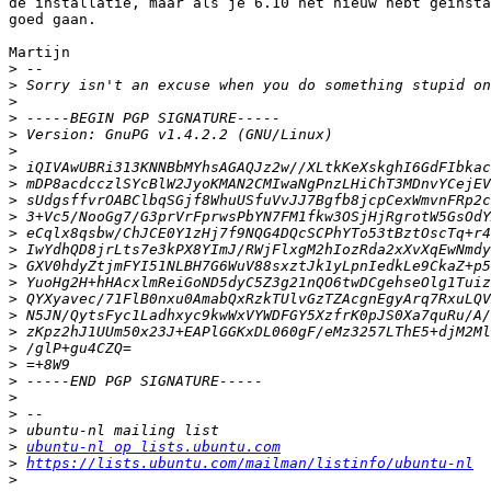
de installatie, maar als je 6.10 net nieuw hebt geinsta
goed gaan.

Martijn

>
>
>
>
>
>
>
>
>
>
>
>
>
>
>
>
>
>
>
>
>
>
>
>
ubuntu-nl op lists.ubuntu.com
>
https://lists.ubuntu.com/mailman/listinfo/ubuntu-nl
>