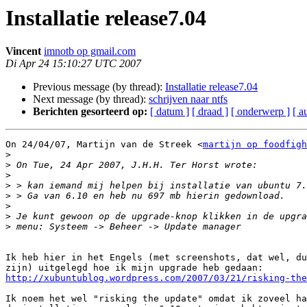
Installatie release7.04
Vincent
imnotb op gmail.com
Di Apr 24 15:10:27 UTC 2007
Previous message (by thread):
Installatie release7.04
Next message (by thread):
schrijven naar ntfs
Berichten gesorteerd op:
[ datum ]
[ draad ]
[ onderwerp ]
[ a
On 24/04/07, Martijn van de Streek <
martijn op foodfigh
>
>
>
>
>
>
>
>
Ik heb hier in het Engels (met screenshots, dat wel, du
http://xubuntublog.wordpress.com/2007/03/21/risking-the
Ik noem het wel "risking the update" omdat ik zoveel ha