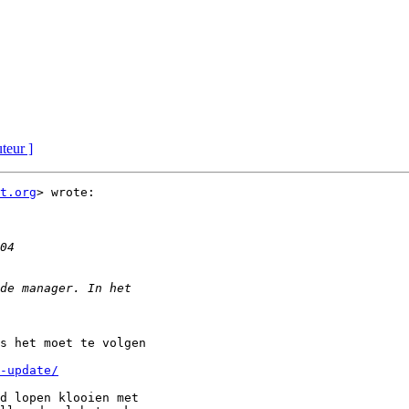
uteur ]
t.org
> wrote:

s het moet te volgen

-update/
d lopen klooien met
