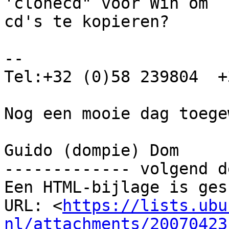
'clonecd" voor Win om

cd's te kopieren?

-- 

Tel:+32 (0)58 239804  +
Nog een mooie dag toege
Guido (dompie) Dom

------------- volgend d
Een HTML-bijlage is ges
URL: <
https://lists.ubu
nl/attachments/20070423