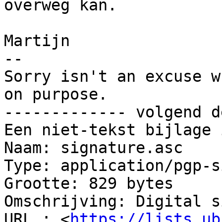
overweg kan.

Martijn

-- 

Sorry isn't an excuse w
on purpose.

------------- volgend d
Een niet-tekst bijlage 
Naam: signature.asc

Type: application/pgp-s
Grootte: 829 bytes

Omschrijving: Digital s
URL : <
https://lists.ub