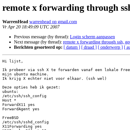
remote x forwarding through s
WarrenHead
warrenhead op gmail.com
Vr Apr 20 18:49:09 UTC 2007
Previous message (by thread):
Login scherm aanpassen
Next message (by thread):
remote x forwarding through ssh,
Berichten gesorteerd op:
[ datum ]
[ draad ]
[ onderwerp ]
[ a
Hi lijst,

Ik probeer via ssh X te forwarden vanaf een lokale Free
mijn ubuntu machine.

Ik krijg X echter niet voor elkaar. (ssh wel)

Deze opties heb ik gezet:

ubuntu:

/etc/ssh/ssh_config

Host *

ForwardX11 yes

ForwardAgent yes

FreeBSD

/etc/ssh/sshd_config

X11Forwarding yes
