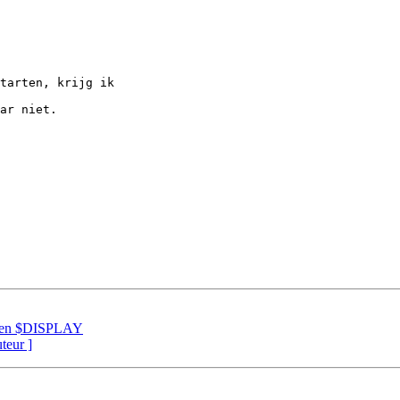
tarten, krijg ik 

ar niet.

 geen $DISPLAY
uteur ]