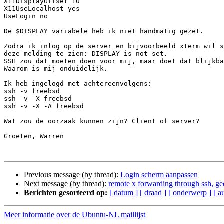
X11DisplayOffset 10

X11UseLocalhost yes

UseLogin no

De $DISPLAY variabele heb ik niet handmatig gezet.

Zodra ik inlog op de server en bijvoorbeeld xterm wil s
deze melding te zien: DISPLAY is not set.

SSH zou dat moeten doen voor mij, maar doet dat blijkba
Waarom is mij onduidelijk.

Ik heb ingelogd met achtereenvolgens:

ssh -v freebsd

ssh -v -X freebsd

ssh -v -X -A freebsd

Wat zou de oorzaak kunnen zijn? Client of server?

Groeten, Warren

Previous message (by thread):
Login scherm aanpassen
Next message (by thread):
remote x forwarding through ssh,
Berichten gesorteerd op:
[ datum ]
[ draad ]
[ onderwerp ]
[ a
Meer informatie over de Ubuntu-NL maillijst