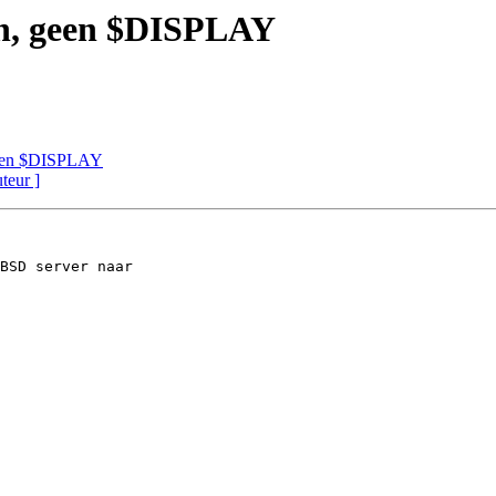
sh, geen $DISPLAY
 geen $DISPLAY
uteur ]
BSD server naar 
