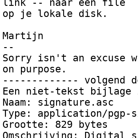
link -- naar een file

op je lokale disk.

Martijn

-- 

Sorry isn't an excuse w
on purpose.

------------- volgend d
Een niet-tekst bijlage 
Naam: signature.asc

Type: application/pgp-s
Grootte: 829 bytes

Omschrijving: Digital s