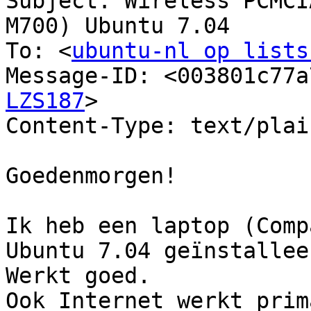
Subject: Wireless PCMCI
M700) Ubuntu 7.04

To: <
ubuntu-nl op lists
Message-ID: <003801c77a
LZS187
>

Content-Type: text/plai
Goedenmorgen!

Ik heb een laptop (Comp
Ubuntu 7.04 geïnstalleer
Werkt goed.

Ook Internet werkt prim