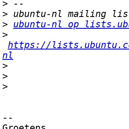
>
>
>
ubuntu-nl op lists.ub
>
https://lists.ubuntu.c
nl
>
>
>
-- 

Groetens,
