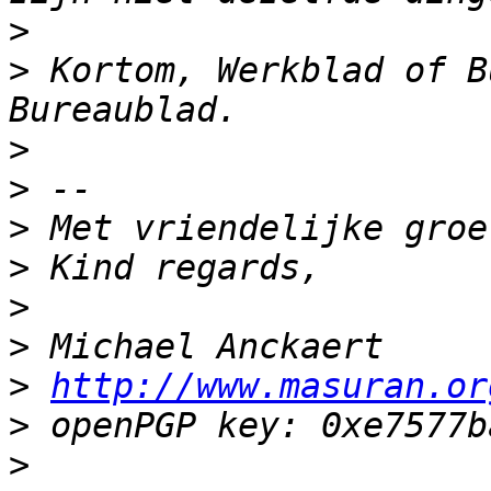
>
>
 Kortom, Werkblad of B
>
>
>
>
>
>
>
http://www.masuran.or
>
>