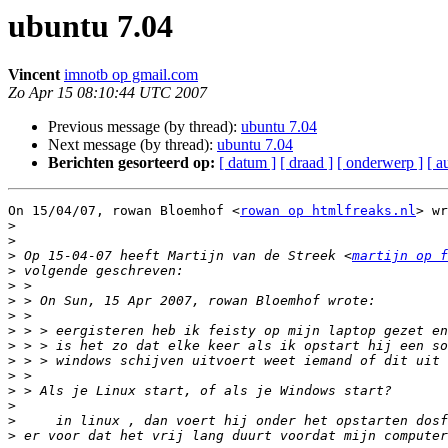
ubuntu 7.04
Vincent
imnotb op gmail.com
Zo Apr 15 08:10:44 UTC 2007
Previous message (by thread):
ubuntu 7.04
Next message (by thread):
ubuntu 7.04
Berichten gesorteerd op:
[ datum ]
[ draad ]
[ onderwerp ]
[ a
On 15/04/07, rowan Bloemhof <
rowan op htmlfreaks.nl
> wr
>
>
>
 Op 15-04-07 heeft Martijn van de Streek <
martijn op f
>
>
>
>
>
>
>
>
>
>
>
>