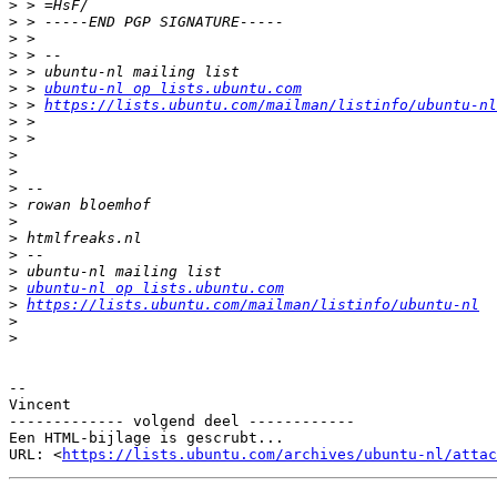
>
>
>
>
>
>
 > 
ubuntu-nl op lists.ubuntu.com
>
 > 
https://lists.ubuntu.com/mailman/listinfo/ubuntu-nl
>
>
>
>
>
>
>
>
>
>
>
ubuntu-nl op lists.ubuntu.com
>
https://lists.ubuntu.com/mailman/listinfo/ubuntu-nl
>
>
-- 

Vincent

------------- volgend deel ------------

Een HTML-bijlage is gescrubt...

URL: <
https://lists.ubuntu.com/archives/ubuntu-nl/attac