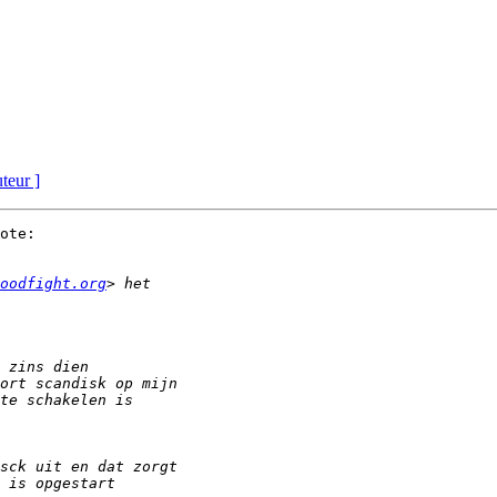
uteur ]
ote:

oodfight.org