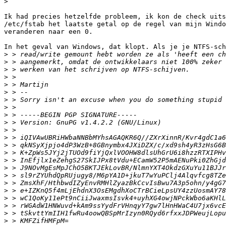
>
Ik had precies hetzelfde probleem, ik kon de check uits
/etc/fstab het laatste getal op de regel van mijn Windo
veranderen naar een 0.

In het geval van Windows, dat klopt. Als je je NTFS-sch
>
>
>
>
>
>
>
>
>
>
>
>
>
>
>
>
>
>
>
>
>
>
>