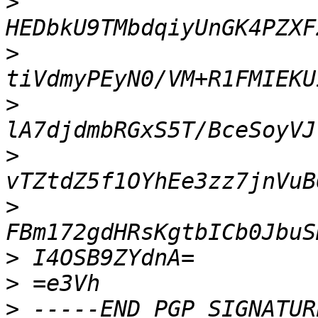
>
>
>
>
>
>
>
>