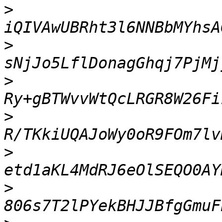
>
>
>
>
>
>