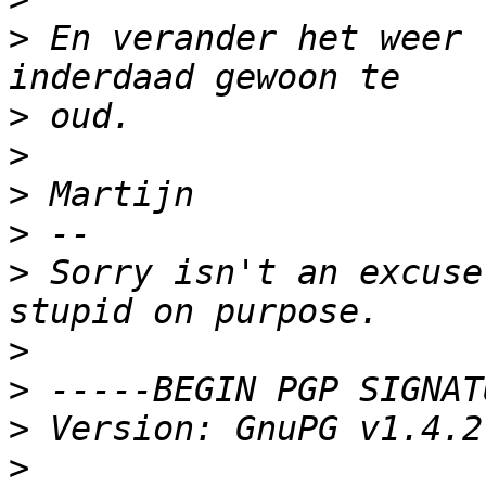
>
 En verander het weer 
>
>
>
>
>
 Sorry isn't an excuse
>
>
>
>