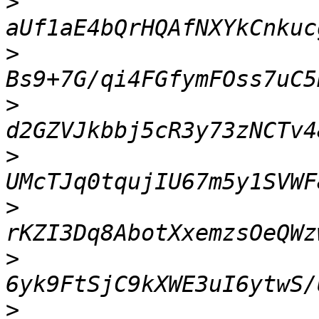
>
>
>
>
>
>
>