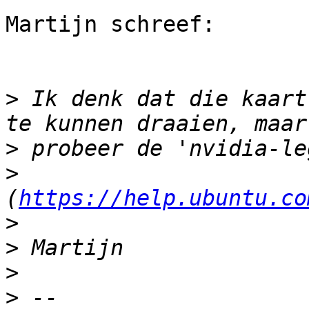
Martijn schreef:

>
 Ik denk dat die kaart
>
>
(
https://help.ubuntu.co
>
>
>
>