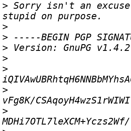
>
 Sorry isn't an excuse
>
>
>
>
>
>
>