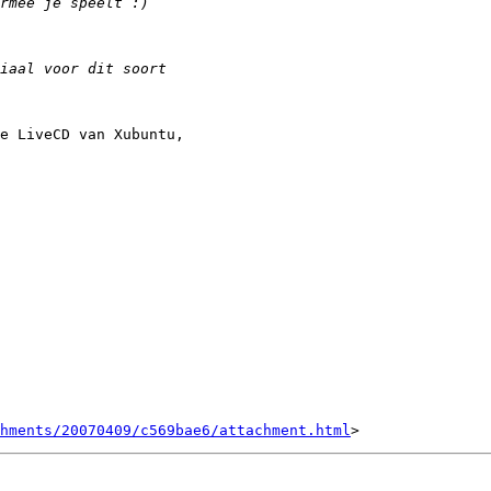
e LiveCD van Xubuntu,

hments/20070409/c569bae6/attachment.html