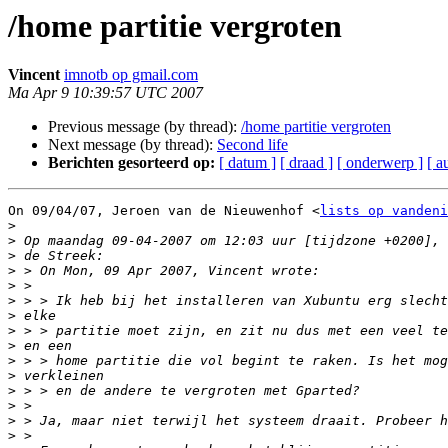
/home partitie vergroten
Vincent
imnotb op gmail.com
Ma Apr 9 10:39:57 UTC 2007
Previous message (by thread):
/home partitie vergroten
Next message (by thread):
Second life
Berichten gesorteerd op:
[ datum ]
[ draad ]
[ onderwerp ]
[ a
On 09/04/07, Jeroen van de Nieuwenhof <
lists op vandeni
>
>
>
>
>
>
>
>
>
>
>
>
>
>
>