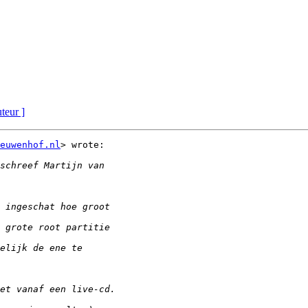
uteur ]
euwenhof.nl
> wrote:
