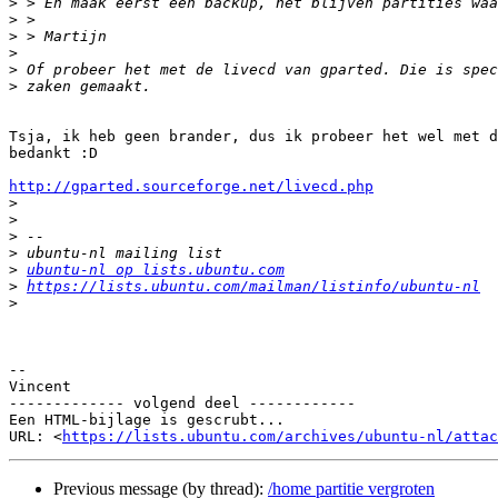
>
>
>
>
>
>
Tsja, ik heb geen brander, dus ik probeer het wel met d
bedankt :D

http://gparted.sourceforge.net/livecd.php

>
>
>
>
>
ubuntu-nl op lists.ubuntu.com
>
https://lists.ubuntu.com/mailman/listinfo/ubuntu-nl
>
-- 

Vincent

------------- volgend deel ------------

Een HTML-bijlage is gescrubt...

URL: <
https://lists.ubuntu.com/archives/ubuntu-nl/attac
Previous message (by thread):
/home partitie vergroten