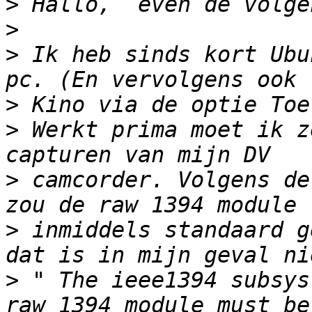
>
>
>
 Ik heb sinds kort Ubu
>
>
 Werkt prima moet ik z
>
 camcorder. Volgens de
>
 inmiddels standaard g
>
 " The ieee1394 subsys