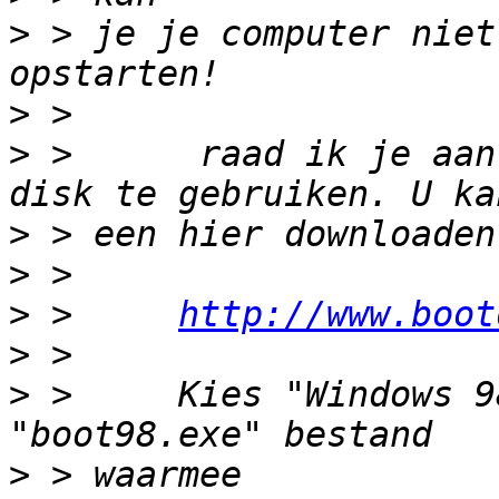
>
 > je je computer niet
>
>
 >      raad ik je aan
>
>
>
 >     
http://www.boot
>
>
 >     Kies "Windows 9
>