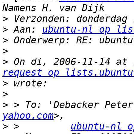
>
>
 Aan: 
ubuntu-nl op lis
>
>
>
 On di, 2006-11-14 at 
request op lists.ubuntu
>
>
>
 > To: 'Debacker Peter
yahoo.com
>
 >         
ubuntu-nl o