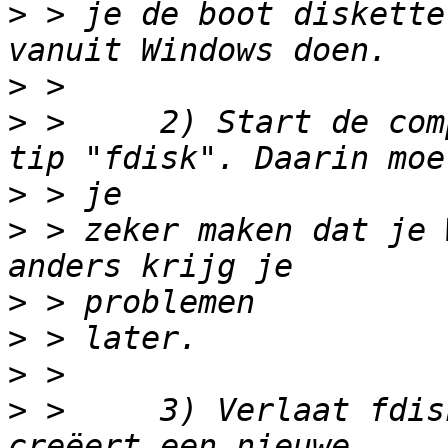
>
 > je de boot diskette
>
>
 >     2) Start de com
>
>
 > zeker maken dat je 
>
>
>
>
 >     3) Verlaat fdis