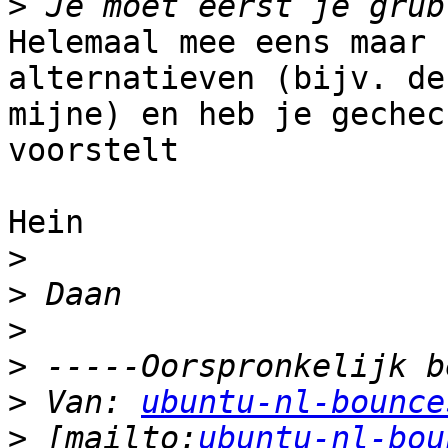
>
Helemaal mee eens maar 
alternatieven (bijv. de

mijne) en heb je gechec
voorstelt

Hein

>
>
>
>
>
 Van: 
ubuntu-nl-bounce
>
 [mailto:
ubuntu-nl-bou