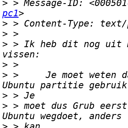
>
 > Message-ID: <000501
pc1
>
>
>
 > Ik heb dit nog uit 
>
>
 >     Je moet weten d
>
>
 > moet dus Grub eerst
>