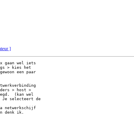
uteur ]
x gaan wel iets

gs > kies het

gewoon een paar

twerkverbinding

ders > host >

egd.  (kan wel

 Je selecteert de

a netwerkschijf

n denk ik. 
