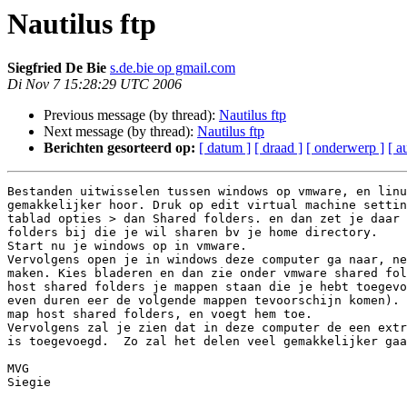
Nautilus ftp
Siegfried De Bie
s.de.bie op gmail.com
Di Nov 7 15:28:29 UTC 2006
Previous message (by thread):
Nautilus ftp
Next message (by thread):
Nautilus ftp
Berichten gesorteerd op:
[ datum ]
[ draad ]
[ onderwerp ]
[ a
Bestanden uitwisselen tussen windows op vmware, en linu
gemakkelijker hoor. Druk op edit virtual machine settin
tablad opties > dan Shared folders. en dan zet je daar 
folders bij die je wil sharen bv je home directory.  

Start nu je windows op in vmware. 

Vervolgens open je in windows deze computer ga naar, ne
maken. Kies bladeren en dan zie onder vmware shared fol
host shared folders je mappen staan die je hebt toegevo
even duren eer de volgende mappen tevoorschijn komen). 
map host shared folders, en voegt hem toe.  

Vervolgens zal je zien dat in deze computer de een extr
is toegevoegd.  Zo zal het delen veel gemakkelijker gaa
MVG 

Siegie
