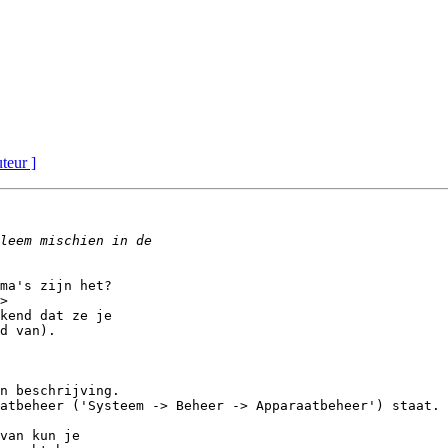
uteur ]
ma's zijn het?

>

kend dat ze je

d van).

n beschrijving.

atbeheer ('Systeem -> Beheer -> Apparaatbeheer') staat.

van kun je
