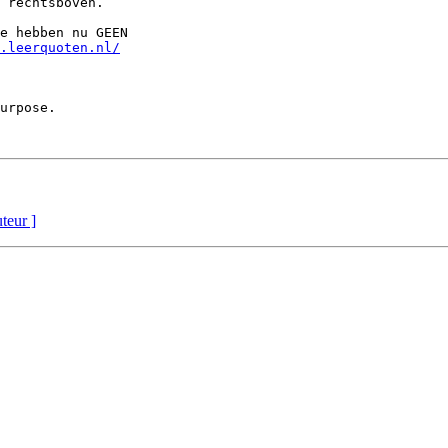
 rechtsboven.

e hebben nu GEEN

.leerquoten.nl/
urpose.

uteur ]