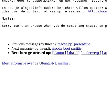
checken door te dubbelklikken op het 'speaker'-icoontje
En zou je alsjeblieft oudere berichten willen quoten? W
idee over de context, of waarop je reageert. 
http://www
Martijn

-- 

Sorry isn't an excuse when you do something stupid on p
Previous message (by thread):
reactie pp. presentatie
Next message (by thread):
grootte boot-partitie
Berichten gesorteerd op:
[ datum ]
[ draad ]
[ onderwerp ]
[ a
Meer informatie over de Ubuntu-NL maillijst