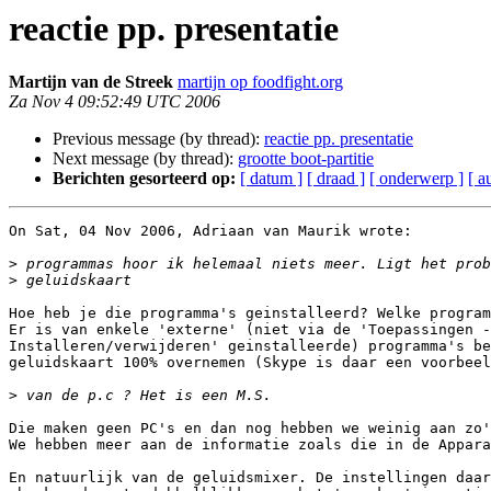
reactie pp. presentatie
Martĳn van de Streek
martijn op foodfight.org
Za Nov 4 09:52:49 UTC 2006
Previous message (by thread):
reactie pp. presentatie
Next message (by thread):
grootte boot-partitie
Berichten gesorteerd op:
[ datum ]
[ draad ]
[ onderwerp ]
[ a
On Sat, 04 Nov 2006, Adriaan van Maurik wrote:

>
>
Hoe heb je die programma's geinstalleerd? Welke program
Er is van enkele 'externe' (niet via de 'Toepassingen -
Installeren/verwijderen' geinstalleerde) programma's be
geluidskaart 100% overnemen (Skype is daar een voorbeel
>
Die maken geen PC's en dan nog hebben we weinig aan zo'
We hebben meer aan de informatie zoals die in de Appara
En natuurlijk van de geluidsmixer. De instellingen daar