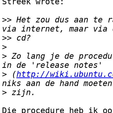
Streek wrote:

>>
 Het zou dus aan te r
>>
>
>
 Zo lang je de procedu
>
 (
http://wiki.ubuntu.c
>
Die procedure heb ik oo