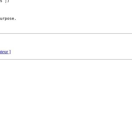
s ;)

urpose.

uteur ]