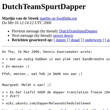
DutchTeamSpurtDapper
Martĳn van de Streek
martijn op foodfight.org
Do Mrt 16 12:14:12 UTC 2006
Previous message (by thread):
DutchTeamSpurtDapper
Next message (by thread):
power down
Berichten gesorteerd op:
[ datum ]
[ draad ]
[ onderwerp ]
[ a
On Thu, 16 Mar 2006, Dennis Kaarsemaker wrote:

>
>
>
Pfeh, mensen.. wat heb je DAAR nou aan ;)

Maargoed: Meldt u aan! ;)

>
>
>
>