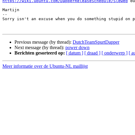
https://wiki.ubuntu.com/DapperReleaseSchedule/Slewed
 du
Martijn

-- 

Sorry isn't an excuse when you do something stupid on p
Previous message (by thread):
DutchTeamSpurtDapper
Next message (by thread):
power down
Berichten gesorteerd op:
[ datum ]
[ draad ]
[ onderwerp ]
[ a
Meer informatie over de Ubuntu-NL maillijst