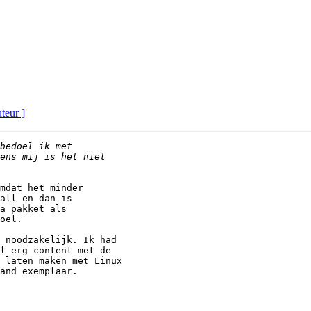
uteur ]
mdat het minder 

all en dan is 

a pakket als 

oel.

 noodzakelijk. Ik had 

l erg content met de 

 laten maken met Linux 

and exemplaar.
