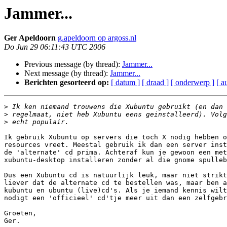
Jammer...
Ger Apeldoorn
g.apeldoorn op argoss.nl
Do Jun 29 06:11:43 UTC 2006
Previous message (by thread):
Jammer...
Next message (by thread):
Jammer...
Berichten gesorteerd op:
[ datum ]
[ draad ]
[ onderwerp ]
[ a
>
>
>
Ik gebruik Xubuntu op servers die toch X nodig hebben o
resources vreet. Meestal gebruik ik dan een server inst
de 'alternate' cd prima. Achteraf kun je gewoon een met
xubuntu-desktop installeren zonder al die gnome spulleb
Dus een Xubuntu cd is natuurlijk leuk, maar niet strikt
liever dat de alternate cd te bestellen was, maar ben a
kubuntu en ubuntu (live)cd's. Als je iemand kennis wilt
nodigt een 'officieel' cd'tje meer uit dan een zelfgebr
Groeten,

Ger.
