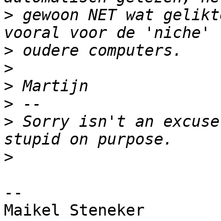
>
 gewoon NET wat gelikt
>
>
>
>
>
 Sorry isn't an excuse
>
-- 

Maikel Steneker
