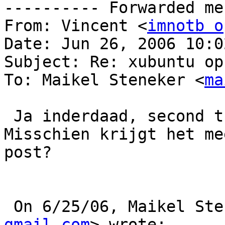
---------- Forwarded me
From: Vincent <
imnotb o
Date: Jun 26, 2006 10:02
Subject: Re: xubuntu op
To: Maikel Steneker <
ma
 Ja inderdaad, second that ;)

Misschien krijgt het me
post?

 On 6/25/06, Maikel St
gmail.com
> wrote:
