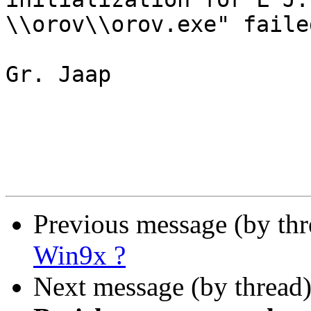
\\orov\\orov.exe" faile
Gr. Jaap

Previous message (by th
Win9x ?
Next message (by thread