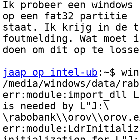
Ik probeer een windows 
op een fat32 partitie

staat. Ik krijg in de t
foutmelding. Wat moet ik
doen om dit op te lossen
jaap op intel-ub
:~$ wine
/media/windows/data/rab
err:module:import_dll L
is needed by L"J:\

\rabobank\\orov\\orov.e
err:module:LdrInitializ
initialization for L"J: